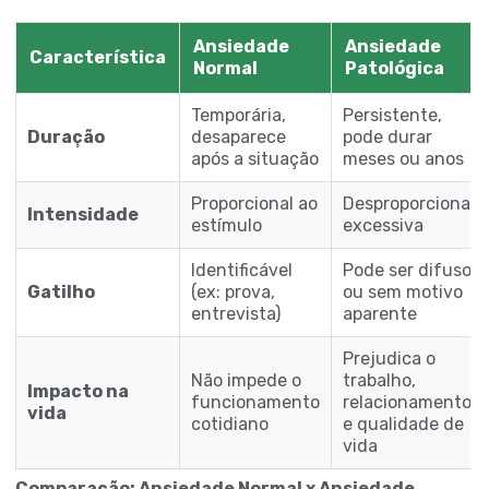
Ansiedade
Ansiedade
Característica
Normal
Patológica
Temporária,
Persistente,
Duração
desaparece
pode durar
após a situação
meses ou anos
Proporcional ao
Desproporcional,
Intensidade
estímulo
excessiva
Identificável
Pode ser difuso
Gatilho
(ex: prova,
ou sem motivo
entrevista)
aparente
Prejudica o
Não impede o
trabalho,
Impacto na
funcionamento
relacionamentos
vida
cotidiano
e qualidade de
vida
Comparação: Ansiedade Normal x Ansiedade