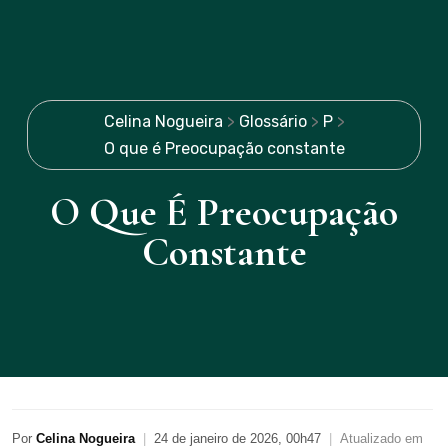
Celina Nogueira
>
Glossário
>
P
>
O que é Preocupação constante
O Que É Preocupação
Constante
Por
Celina Nogueira
|
24 de janeiro de 2026, 00h47
|
Atualizado em