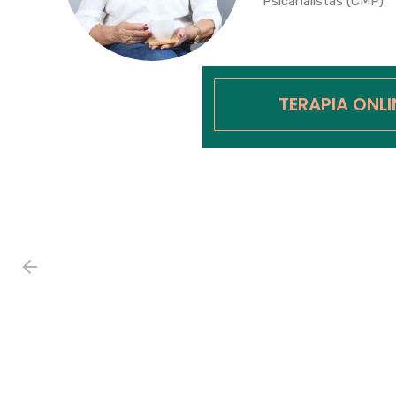
Psicanalistas (CMP)
TERAPIA ONL