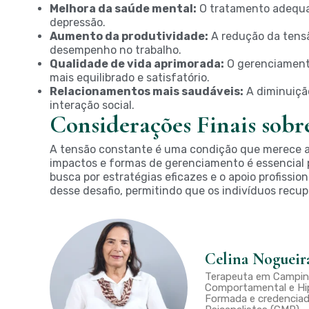
Melhora da saúde mental:
O tratamento adequa
depressão.
Aumento da produtividade:
A redução da tensã
desempenho no trabalho.
Qualidade de vida aprimorada:
O gerenciamento
mais equilibrado e satisfatório.
Relacionamentos mais saudáveis:
A diminuiçã
interação social.
Considerações Finais sobr
A tensão constante é uma condição que merece a
impactos e formas de gerenciamento é essencial 
busca por estratégias eficazes e o apoio profissi
desse desafio, permitindo que os indivíduos recu
Celina Nogueir
Terapeuta em Campina
Comportamental e Hip
Formada e credenciad