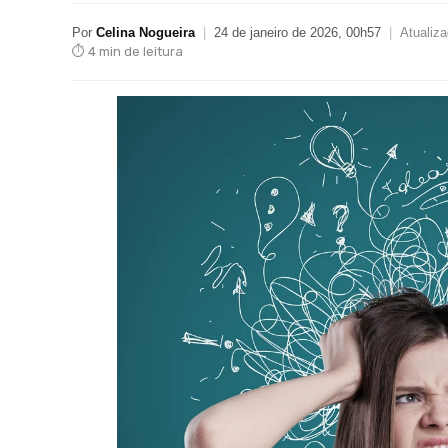
Por
Celina Nogueira
|
24 de janeiro de 2026, 00h57
|
Atualiz
⏱ 4 min de leitura