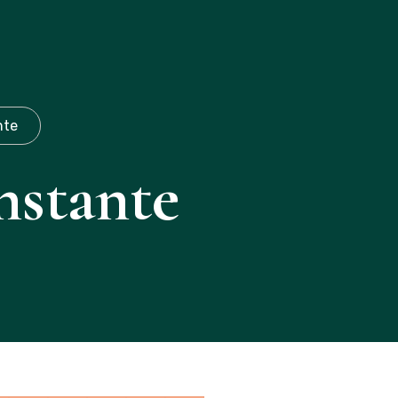
(19)971087253
nte
nstante