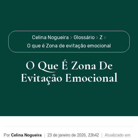
Celina Nogueira
>
Glossário
>
Z
>
O que é Zona de evitação emocional
O Que É Zona De
Evitação Emocional
Por
Celina Nogueira
|
23 de janeiro de 2026, 23h42
|
Atualizado em