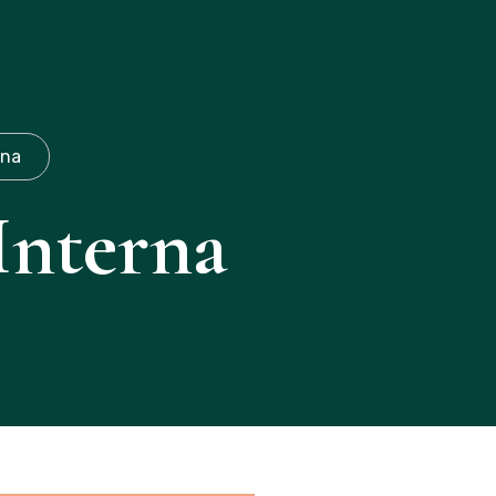
(19)971087253
rna
Interna