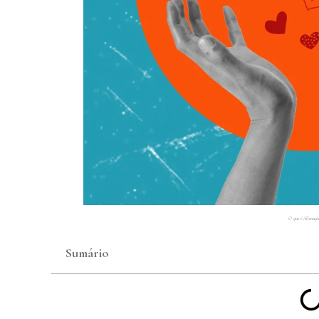
O que é Alienaçã
Sumário