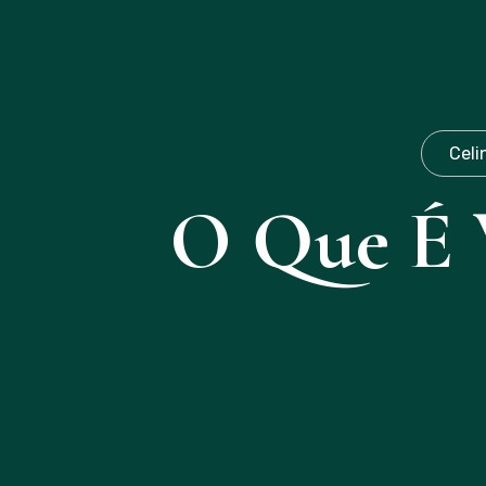
Celi
O Que É 