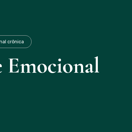
(19)971087253
nal crônica
e Emocional