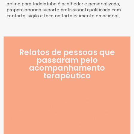
online para Indaiatuba é acolhedor e personalizado,
proporcionando suporte profissional qualificado com
conforto, sigilo e foco no fortalecimento emocional.
Relatos de pessoas que
passaram pelo
acompanhamento
terapêutico
Pacientes relatam sentir acolhimento, escuta atenta e mais
clareza emocional ao longo do processo
terapêutico
.
Muitos destacam a sensação de segurança, o respeito ao
seu tempo e a melhora gradual no bem-estar emocional,
especialmente no manejo da ansiedade e da tristeza.