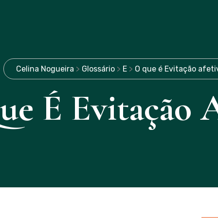
Celina Nogueira
>
Glossário
>
E
>
O que é Evitação afeti
e É Evitação A