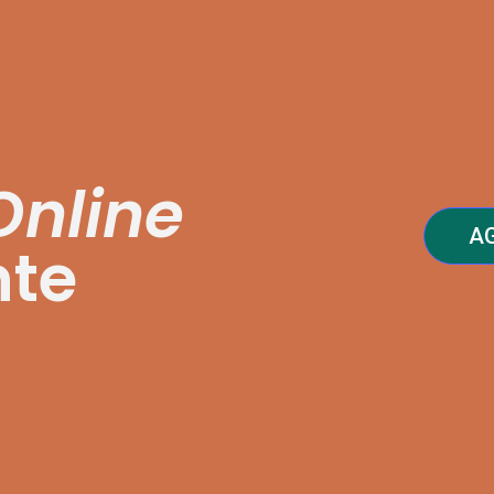
Online
A
nte