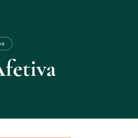
(19)971087253
va
fetiva