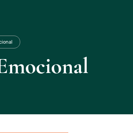
(19)971087253
cional
Emocional