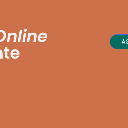
Online
A
nte