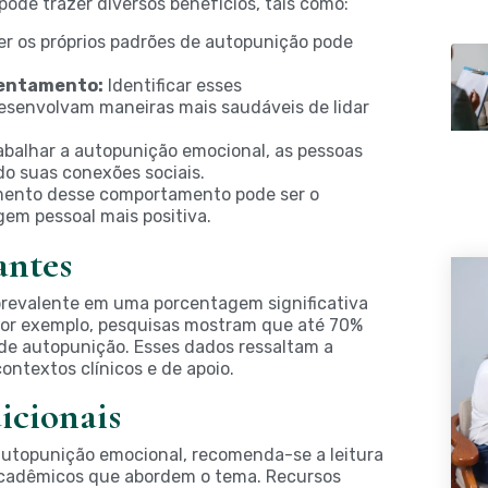
de trazer diversos benefícios, tais como:
 os próprios padrões de autopunição pode
rentamento:
Identificar esses
esenvolvam maneiras mais saudáveis de lidar
abalhar a autopunição emocional, as pessoas
do suas conexões sociais.
ento desse comportamento pode ser o
em pessoal mais positiva.
antes
prevalente em uma porcentagem significativa
Por exemplo, pesquisas mostram que até 70%
de autopunição. Esses dados ressaltam a
ntextos clínicos e de apoio.
icionais
utopunição emocional, recomenda-se a leitura
 acadêmicos que abordem o tema. Recursos