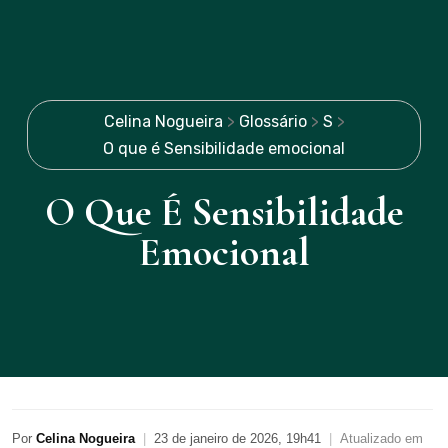
Celina Nogueira
>
Glossário
>
S
>
O que é Sensibilidade emocional
O Que É Sensibilidade
Emocional
Por
Celina Nogueira
|
23 de janeiro de 2026, 19h41
|
Atualizado em