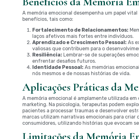
Benefícios da Memória E
A memória emocional desempenha um papel vital n
benefícios, tais como:
Fortalecimento de Relacionamentos:
Memó
laços afetivos mais fortes entre indivíduos.
Aprendizado e Crescimento Pessoal:
As ex
valiosas que contribuem para o desenvolvime
Resiliência:
Lembrar-se de superações emoc
enfrentar desafios futuros.
Identidade Pessoal:
As memórias emocionai
nós mesmos e de nossas histórias de vida.
Aplicações Práticas da M
A memória emocional é amplamente utilizada em div
marketing. Na psicologia, terapeutas podem explo
pacientes a processar traumas e desenvolver est
marcas utilizam narrativas emocionais para cria
consumidores, utilizando histórias que evocam s
Limitações da Memória E