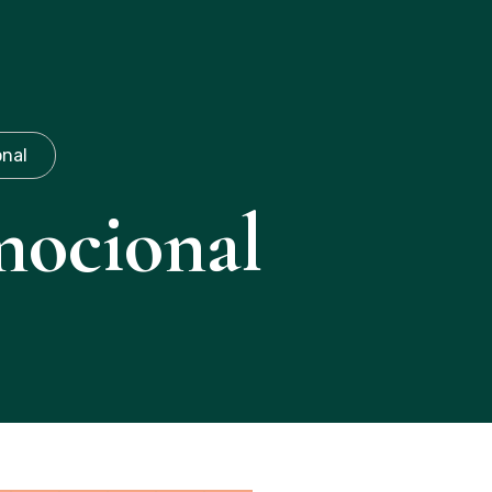
(19)971087253
onal
ocional