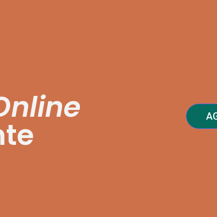
Online
A
nte