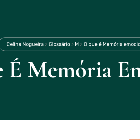
Celina Nogueira
>
Glossário
>
M
>
O que é Memória emoci
 É Memória Em