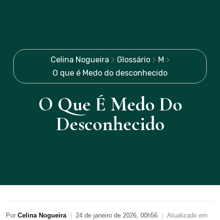
Celina Nogueira
>
Glossário
>
M
>
O que é Medo do desconhecido
O Que É Medo Do
Desconhecido
Por
Celina Nogueira
|
24 de janeiro de 2026, 00h56
|
Atualizado em