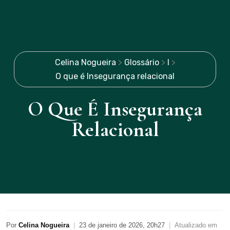
Celina Nogueira
>
Glossário
>
I
>
O que é Insegurança relacional
O Que É Insegurança
Relacional
Por
Celina Nogueira
|
23 de janeiro de 2026, 20h27
|
Atualizado em