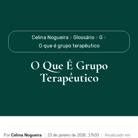
Celina Nogueira
>
Glossário
>
G
>
O que é grupo terapêutico
O Que É Grupo
Terapêutico
Por
Celina Nogueira
|
23 de janeiro de 2026, 17h33
|
Atualizado em