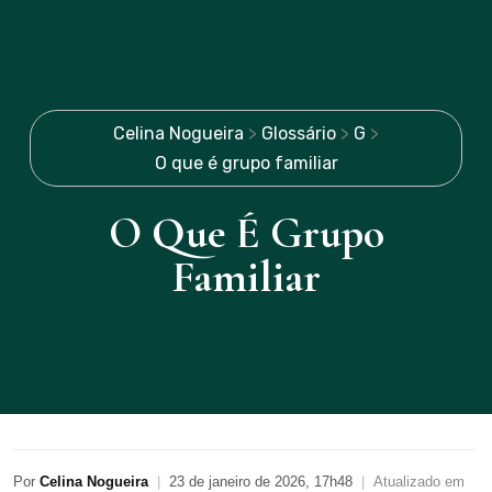
Celina Nogueira
>
Glossário
>
G
>
O que é grupo familiar
O Que É Grupo
Familiar
Por
Celina Nogueira
|
23 de janeiro de 2026, 17h48
|
Atualizado em