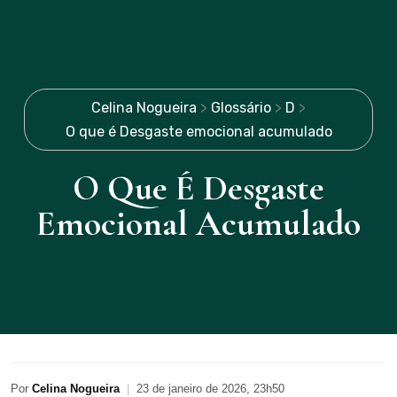
Celina Nogueira
>
Glossário
>
D
>
O que é Desgaste emocional acumulado
O Que É Desgaste
Emocional Acumulado
Por
Celina Nogueira
|
23 de janeiro de 2026, 23h50