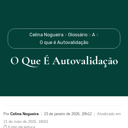
Celina Nogueira
>
Glossário
>
A
>
O que é Autovalidação
O Que É Autovalidação
Por
Celina Nogueira
|
23 de janeiro de 2026, 20h12
|
Atualizado em
21 de maio de 2026, 18h01
⏱ 5 min de leitura