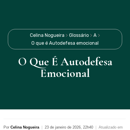
Celina Nogueira
>
Glossário
>
A
>
O que é Autodefesa emocional
O Que É Autodefesa
Emocional
Por
Celina Nogueira
|
23 de janeiro de 2026, 22h40
|
Atualizado em