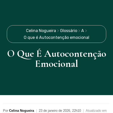
Celina Nogueira
>
Glossário
>
A
>
O que é Autocontenção emocional
O Que É Autocontenção
Emocional
Por
Celina Nogueira
|
23 de janeiro de 2026, 22h10
|
Atualizado em