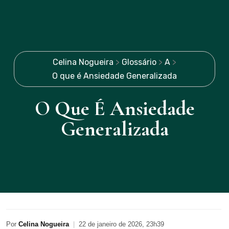
Celina Nogueira
>
Glossário
>
A
>
O que é Ansiedade Generalizada
O Que É Ansiedade
Generalizada
Por
Celina Nogueira
|
22 de janeiro de 2026, 23h39