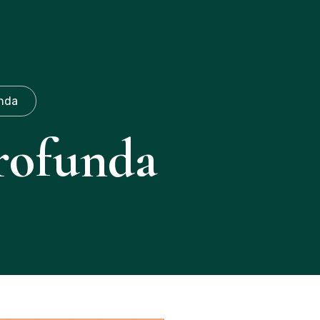
(19)971087253
nda
rofunda