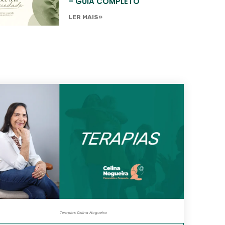
– GUIA COMPLETO
LER MAIS»
Terapias Celina Nogueira