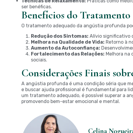
Técnicas de Relaxamento:
Práticas como medit
ser benéficas.
Benefícios do Tratamento
O tratamento adequado da angústia profunda pode
Redução dos Sintomas:
Alívio significativo
Melhora na Qualidade de Vida:
Retorno à no
Aumento da Autoconfiança:
Desenvolvimen
Fortalecimento das Relações:
Melhora na 
sociais.
Considerações Finais sobr
A angústia profunda é uma condição séria que me
e buscar ajuda profissional é fundamental para li
um tratamento adequado, é possível superar a angú
promovendo bem-estar emocional e mental.
Celina Nogueir