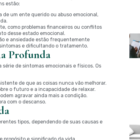
ns estão:
a de um ente querido ou abuso emocional,
da.
e, como problemas financeiros ou conflitos
nto desse estado emocional.
ão e ansiedade estão frequentemente
intomas e dificultando o tratamento.
ia Profunda
série de sintomas emocionais e físicos. Os
stente de que as coisas nunca vão melhorar.
re o futuro e a incapacidade de relaxar.
podem agravar ainda mais a condição.
ra com o descanso.
da
erentes tipos, dependendo de suas causas e
 propósito e significado da vida.