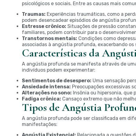
psicológicos e sociais. Entre as causas mais comu
Traumas:
Experiências traumáticas, como a perd
podem desencadear episódios de angústia profun
Estresse crônico:
Situações de pressão constant
familiares, podem contribuir para o desenvolvime
Transtornos mentais:
Condições como depress
associadas à angústia profunda, exacerbando os s
Características da Angúst
A angústia profunda se manifesta através de uma 
indivíduos podem experimentar:
Sentimentos de desespero:
Uma sensação persi
Ansiedade intensa:
Preocupações excessivas sob
Alterações no sono:
Insônia ou hipersonia, que 
Fadiga crônica:
Cansaço extremo que não melho
Tipos de Angústia Profun
A angústia profunda pode ser classificada em dif
manifestações:
Angústia Existencial:
Relacionada a questões de