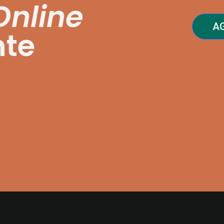
Online
A
nte