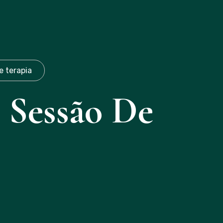
(19)971087253
e terapia
 Sessão De