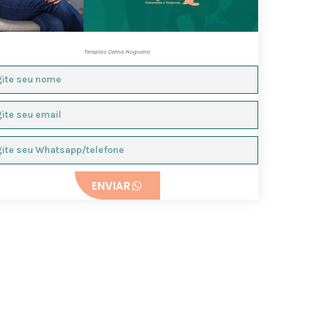
Terapias Celina Nogueira
ENVIAR