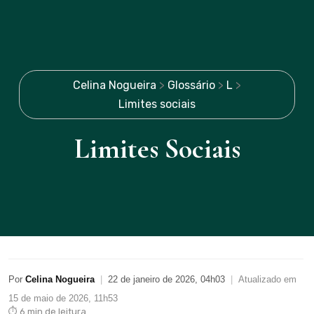
Celina Nogueira
>
Glossário
>
L
>
Limites sociais
Limites Sociais
Por
Celina Nogueira
|
22 de janeiro de 2026, 04h03
|
Atualizado em
15 de maio de 2026, 11h53
⏱ 6 min de leitura