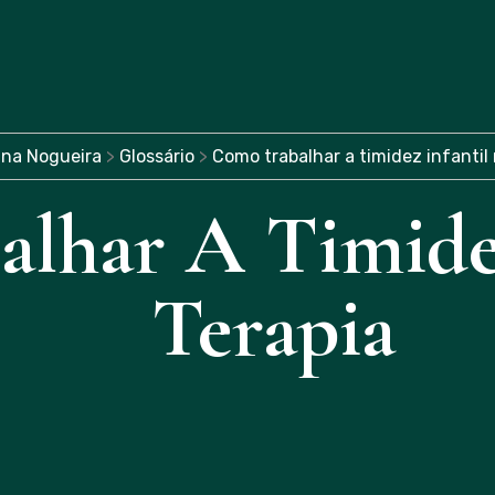
ina Nogueira
>
Glossário
>
Como trabalhar a timidez infantil 
lhar A Timidez
Terapia