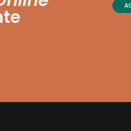
A
nte