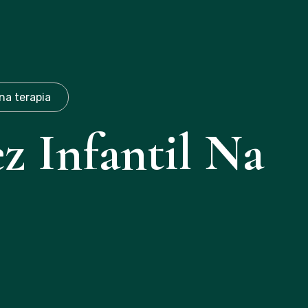
(19)971087253
na terapia
 Infantil Na