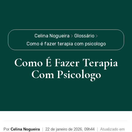
Celina Nogueira
>
Glossário
>
Como é fazer terapia com psicologo
Como É Fazer Terapia
Com Psicologo
Por
Celina Nogueira
|
22 de janeiro de 2026, 09h44
|
Atualizado em