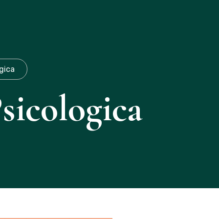
(19)971087253
gica
sicologica