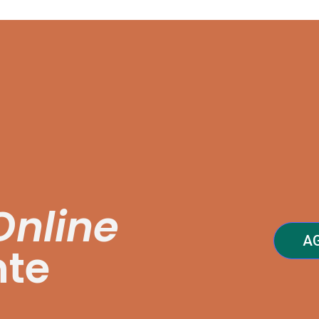
Online
A
nte